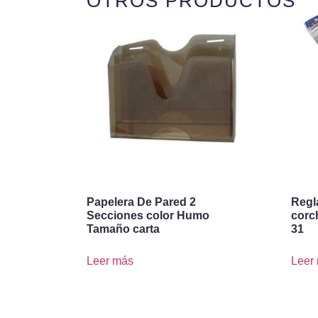
OTROS PRODUCTOS
Papelera De Pared 2
Regl
Secciones color Humo
corch
Tamaño carta
31
Leer más
Leer