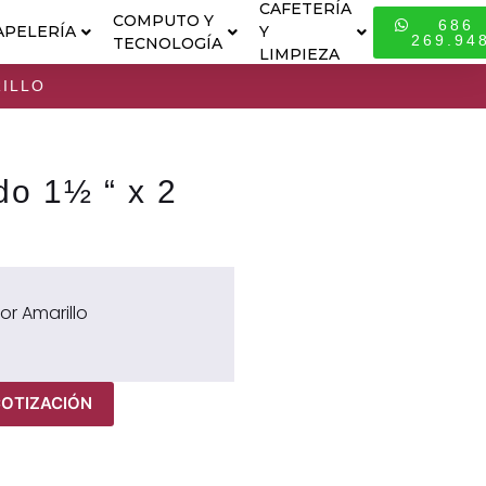
CAFETERÍA
COMPUTO Y
686
APELERÍA
Y
ESPECIALI
269.94
TECNOLOGÍA
LIMPIEZA
RILLO
o 1½ “ x 2
or Amarillo
COTIZACIÓN