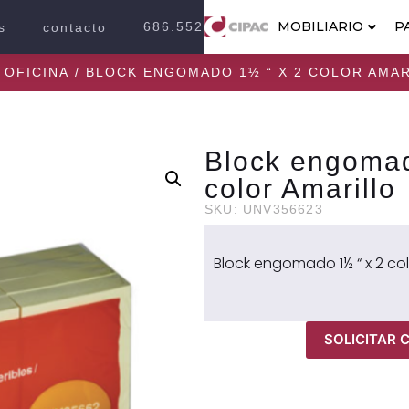
MOBILIARIO
P
686.552.2100
s
contacto
 OFICINA
/ BLOCK ENGOMADO 1½ “ X 2 COLOR AMA
Block engomad
color Amarillo
SKU: UNV356623
Block engomado 1½ “ x 2 col
SOLICITAR 