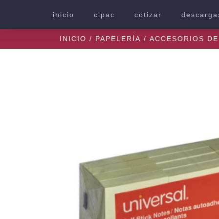
inicio
cipac
cotizar
descarga
INICIO
/
PAPELERÍA
/
ACCESORIOS DE