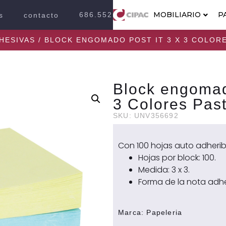
MOBILIARIO
P
686.552.2100
s
contacto
HESIVAS
/ BLOCK ENGOMADO POST IT 3 X 3 COLORE
Block engomado
3 Colores Past
SKU: UNV356692
Con 100 hojas auto adheri
Hojas por block: 100.
Medida: 3 x 3.
Forma de la nota adh
Marca:
Papeleria