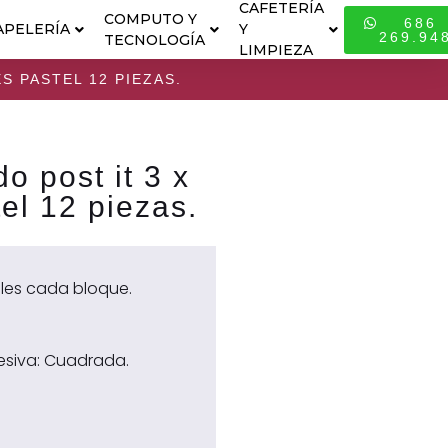
CAFETERÍA
COMPUTO Y
686
APELERÍA
Y
ESPECIALI
269.94
TECNOLOGÍA
LIMPIEZA
S PASTEL 12 PIEZAS.
 post it 3 x
el 12 piezas.
bles cada bloque.
esiva: Cuadrada.