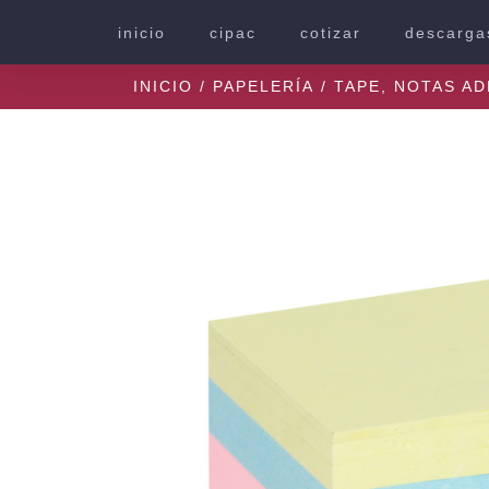
inicio
cipac
cotizar
descarga
INICIO
/
PAPELERÍA
/
TAPE, NOTAS AD