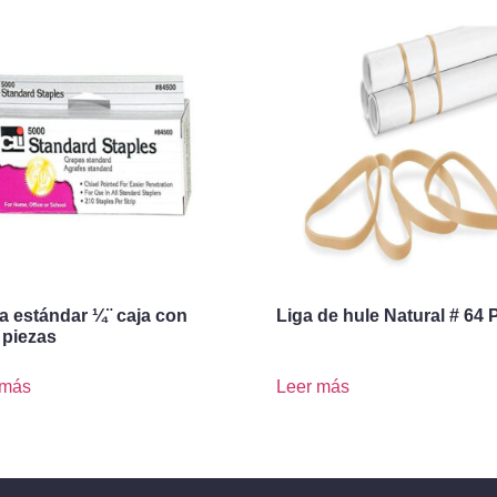
a estándar ¼¨ caja con
Liga de hule Natural # 64 
 piezas
 más
Leer más