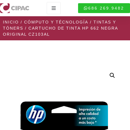
686 269.9482
INICIO
/
CÓMPUTO Y TÉCNOLOGÍA
/
TINTAS Y
TÓNERS
/ CARTUCHO DE TINTA HP 662 NEGRA
ORIGINAL CZ103AL