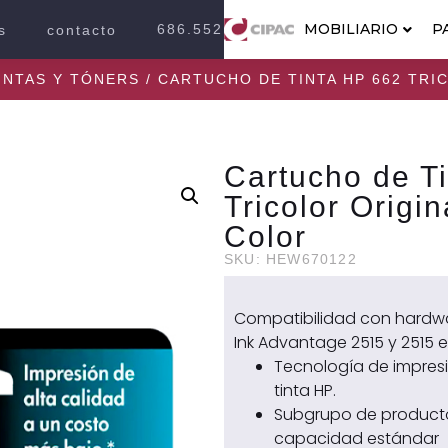
MOBILIARIO
P
686.552.2100
s
contacto
INTAS Y TÓNERS
/ CARTUCHO DE TINTA HP 662 TRI
Cartucho de T
Tricolor Origi
Color
SKU: HEW670122
Compatibilidad con hardwa
Ink Advantage 2515 y 2515 e
Tecnología de impresi
tinta HP.
Subgrupo de producto
capacidad estándar