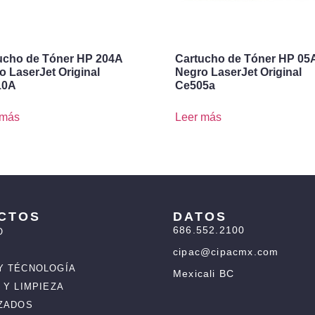
ucho de Tóner HP 204A
Cartucho de Tóner HP 05
o LaserJet Original
Negro LaserJet Original
10A
Ce505a
 más
Leer más
CTOS
DATOS
686.552.2100
O
cipac@cipacmx.com
Y TÉCNOLOGÍA
Mexicali BC
 Y LIMPIEZA
IZADOS