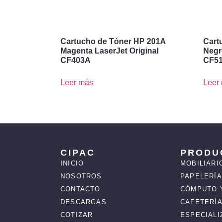
Cartucho de Tóner HP 201A
Cart
Magenta LaserJet Original
Negr
CF403A
CF5
Leer más
Leer
CIPAC
PRODU
INICIO
MOBILIARI
NOSOTROS
PAPELERÍA
CONTACTO
CÓMPUTO 
DESCARGAS
CAFETERÍA
COTIZAR
ESPECIAL