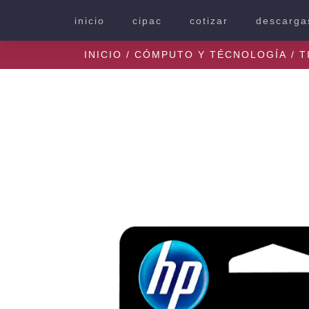
inicio
cipac
cotizar
descarga
INICIO
/
CÓMPUTO Y TÉCNOLOGÍA
/
T