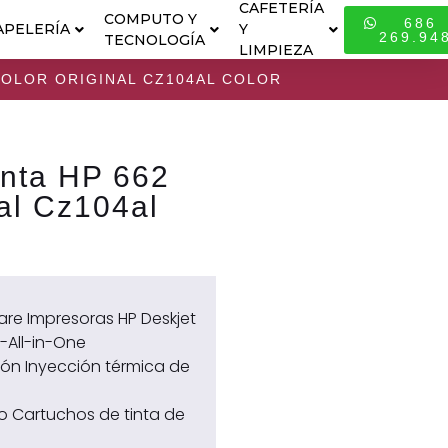
CAFETERÍA
COMPUTO Y
686
APELERÍA
Y
ESPECIALI
269.94
TECNOLOGÍA
LIMPIEZA
COLOR ORIGINAL CZ104AL COLOR
inta HP 662
nal Cz104al
re Impresoras HP Deskjet
-All-in-One
ón Inyección térmica de
 Cartuchos de tinta de