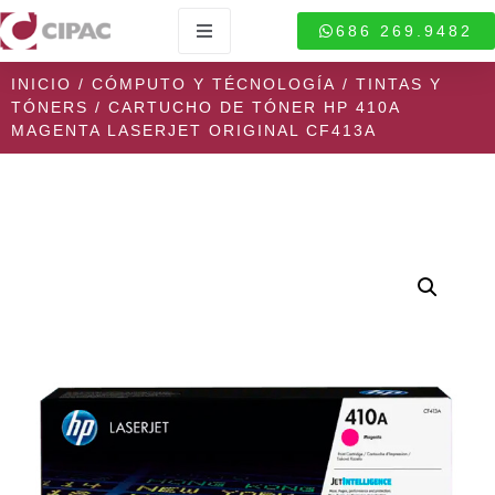
686 269.9482
INICIO
/
CÓMPUTO Y TÉCNOLOGÍA
/
TINTAS Y
TÓNERS
/ CARTUCHO DE TÓNER HP 410A
MAGENTA LASERJET ORIGINAL CF413A