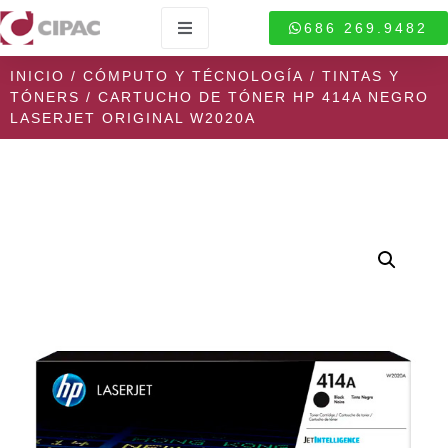
686 269.9482
INICIO
/
CÓMPUTO Y TÉCNOLOGÍA
/
TINTAS Y
TÓNERS
/ CARTUCHO DE TÓNER HP 414A NEGRO
LASERJET ORIGINAL W2020A