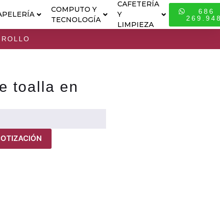
CAFETERÍA
COMPUTO Y
686
APELERÍA
Y
ESPECIALI
269.94
TECNOLOGÍA
LIMPIEZA
 ROLLO
 toalla en
COTIZACIÓN