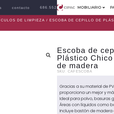
MOBILIARIO
P
686.552.2100
s
contacto
ÍCULOS DE LIMPIEZA
/ ESCOBA DE CEPILLO DE PLÁ
Escoba de cep
Plástico Chico
de madera
SKU: CAFESCOBA
Gracias a su material de 
proporciona un mejor y más 
Ideal para polvo, basuras 
Áreas con líquidos como b
Incluye bastón de madera 