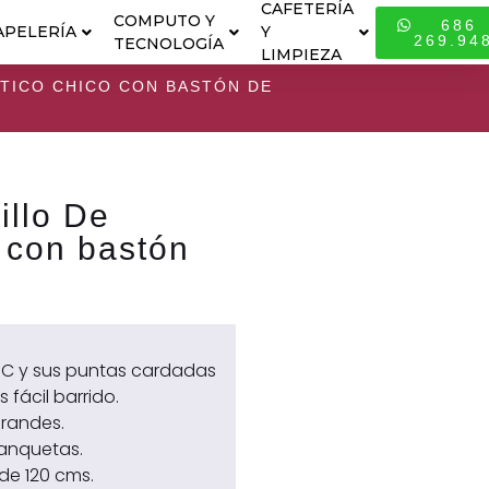
CAFETERÍA
COMPUTO Y
686
APELERÍA
Y
ESPECIALI
269.94
TECNOLOGÍA
LIMPIEZA
STICO CHICO CON BASTÓN DE
illo De
 con bastón
PVC y sus puntas cardadas
fácil barrido.
grandes.
anquetas.
de 120 cms.