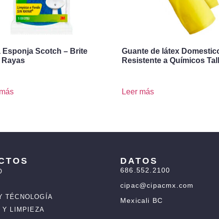
a Esponja Scotch – Brite
Guante de látex Domestic
 Rayas
Resistente a Químicos Tal
 más
Leer más
CTOS
DATOS
686.552.2100
O
cipac@cipacmx.com
Y TÉCNOLOGÍA
Mexicali BC
 Y LIMPIEZA