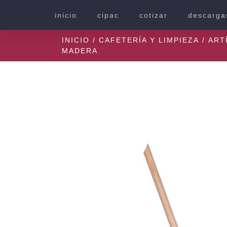
inicio
cipac
cotizar
descarga
INICIO
/
CAFETERÍA Y LIMPIEZA
/
ART
MADERA