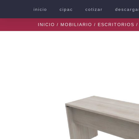
inicio
cipac
cotizar
descarga
INICIO
/
MOBILIARIO
/
ESCRITORIOS
/