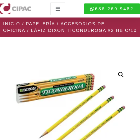
686 269.9482
INICIO
/
PAPELERÍA
/
ACCESORIOS DE
OFICINA
/ LÁPIZ DIXON TICONDEROGA #2 HB C/10