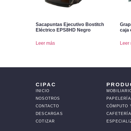
Sacapuntas Ejecutivo Bostitch
Grap
Eléctrico EPS8HD Negro
caja 
Leer más
Leer
CIPAC
PRODU
INICIO
MOBILIARI
NOSOTROS
PAPELERÍA
CONTACTO
CÓMPUTO 
DESCARGAS
CAFETERÍA
COTIZAR
ESPECIAL