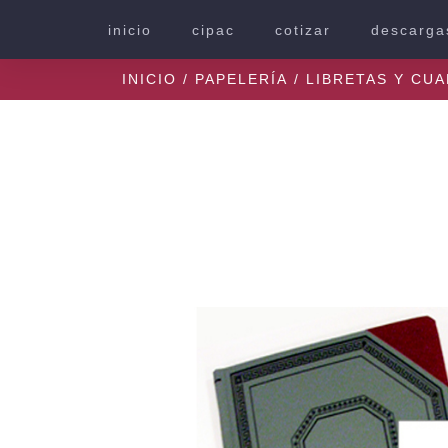
inicio
cipac
cotizar
descarga
INICIO
/
PAPELERÍA
/
LIBRETAS Y CU