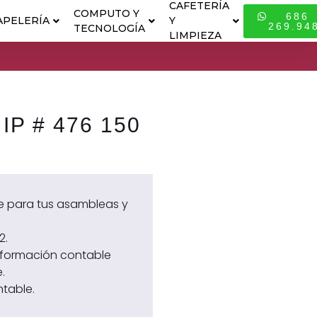
CAFETERÍA
COMPUTO Y
686
APELERÍA
Y
ESPECIALI
269.94
TECNOLOGÍA
LIMPIEZA
 IP # 476 150
le para tus asambleas y
2.
información contable
.
ntable.