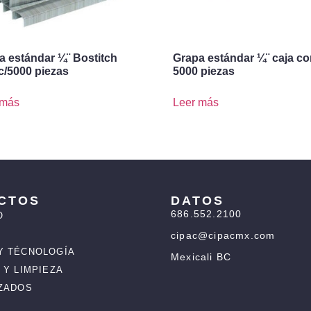
a estándar ¼¨ Bostitch
Grapa estándar ¼¨ caja c
c/5000 piezas
5000 piezas
 más
Leer más
CTOS
DATOS
686.552.2100
O
cipac@cipacmx.com
Y TÉCNOLOGÍA
Mexicali BC
 Y LIMPIEZA
IZADOS