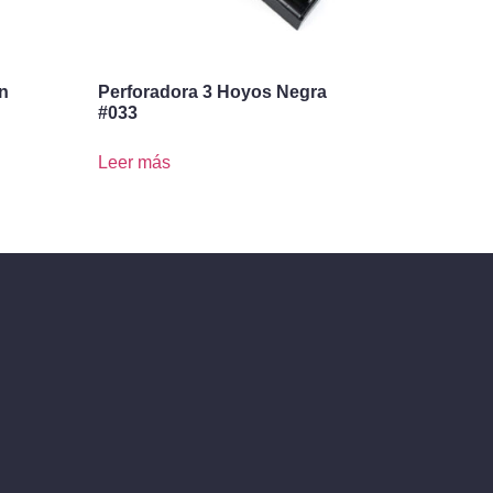
on
Perforadora 3 Hoyos Negra
#033
Leer más