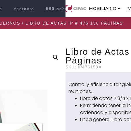
MOBILIARIO
P
686.552.2100
s
contacto
ADERNOS
/ LIBRO DE ACTAS IP # 476 150 PÁGINAS
Libro de Actas
Páginas
SKU: IP476150A
Control y eficiencia tangib
reuniones.
Libro de actas 7 3/4 x 1
Permitiendo tener la 
ordenada y disponible
Linea general Libro co