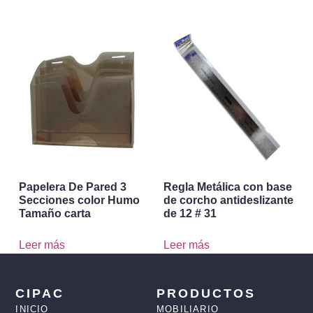
Papelera De Pared 3
Regla Metálica con base
Secciones color Humo
de corcho antideslizante
Tamaño carta
de 12 # 31
Leer más
Leer más
CIPAC
PRODUCTOS
INICIO
MOBILIARIO