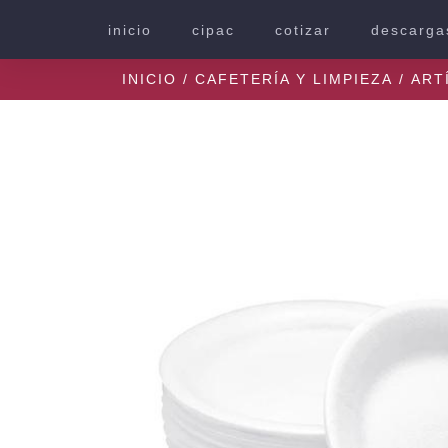
inicio
cipac
cotizar
descarga
INICIO
/
CAFETERÍA Y LIMPIEZA
/
ART