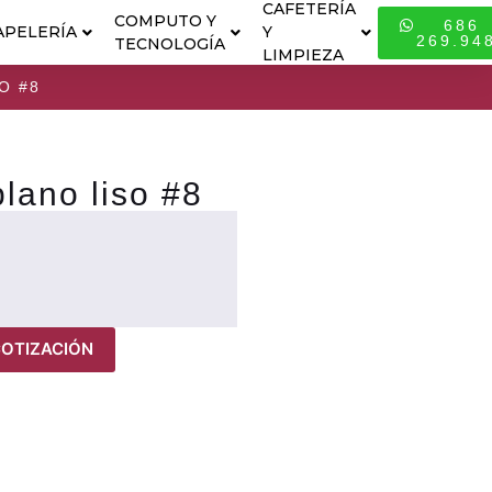
CAFETERÍA
COMPUTO Y
686
APELERÍA
Y
ESPECIALI
269.94
TECNOLOGÍA
LIMPIEZA
O #8
plano liso #8
COTIZACIÓN