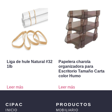
Liga de hule Natural #32
Papelera charola
1lb
organizadora para
Escritorio Tamaño Carta
color Humo
Leer más
Leer más
CIPAC
PRODUCTOS
INICIO
MOBILIARIO