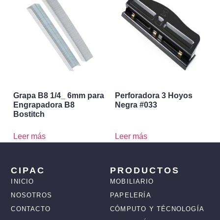
Grapa B8 1/4_ 6mm para
Perforadora 3 Hoyos
Engrapadora B8
Negra #033
Bostitch
Leer más
Leer más
CIPAC
PRODUCTOS
INICIO
MOBILIARIO
NOSOTROS
PAPELERÍA
CONTACTO
CÓMPUTO Y TÉCNOLOGÍA