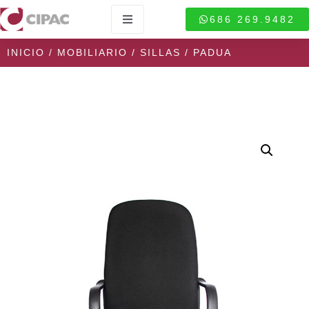
686 269.9482
INICIO
/
MOBILIARIO
/
SILLAS
/ PADUA