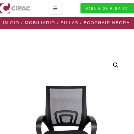
686 269.9482
INICIO
/
MOBILIARIO
/
SILLAS
/ ECOCHAIR NEGRA