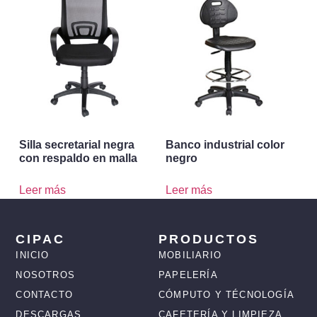
Silla secretarial negra
Banco industrial color
con respaldo en malla
negro
Leer más
Leer más
CIPAC
PRODUCTOS
INICIO
MOBILIARIO
NOSOTROS
PAPELERÍA
CONTACTO
CÓMPUTO Y TÉCNOLOGÍA
DESCARGAS
CAFETERÍA Y LIMPIEZA