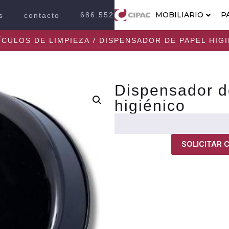
MOBILIARIO
P
686.552.2100
s
contacto
ÍCULOS DE LIMPIEZA
/ DISPENSADOR DE PAPEL HIG
Dispensador d
higiénico
SOLICITAR 