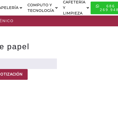
CAFETERÍA
COMPUTO Y
686
APELERÍA
Y
ESPECIALI
269.94
TECNOLOGÍA
LIMPIEZA
IÉNICO
e papel
COTIZACIÓN