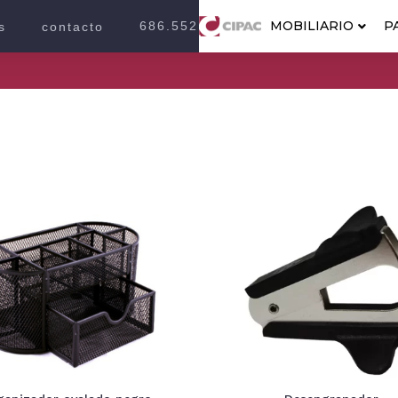
MOBILIARIO
P
686.552.2100
s
contacto