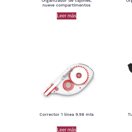
Organizador de cajones,
Or
nueve compartimentos
Leer más
Corrector 1 línea 9.98 mts
Tu
Leer más