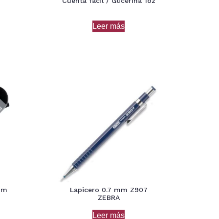
Cuenta fácil / Glicerina 1oz
Leer más
 mm
Lapicero 0.7 mm Z907
ZEBRA
Leer más