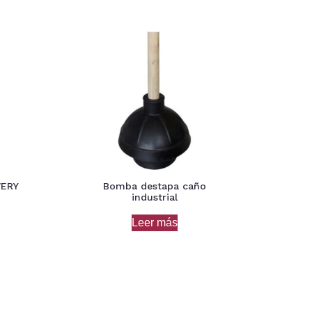
VERY
Bomba destapa caño
industrial
Leer más