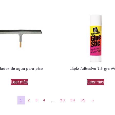
lador de agua para piso
Lápiz Adhesivo 7.4 grs A
Leer más
Leer más
1
2
3
4
…
33
34
35
→