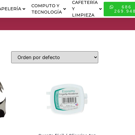
CAFETERÍA
COMPUTO Y
686
APELERÍA
Y
ESPECIALI
269.94
TECNOLOGÍA
LIMPIEZA