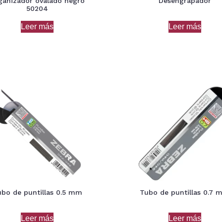
ganizador ovalado negro
Desengrapador
50204
Leer más
Leer más
bo de puntillas 0.5 mm
Tubo de puntillas 0.7
Leer más
Leer más