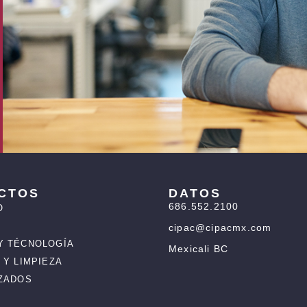
CTOS
DATOS
686.552.2100
O
cipac@cipacmx.com
Y TÉCNOLOGÍA
Mexicali BC
 Y LIMPIEZA
IZADOS